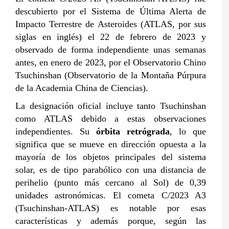
descubierto por el Sistema de
Ú
ltima Alerta de
Impacto Terrestre de Asteroides (ATLAS
, por sus
siglas en inglés
) el 22 de febrero de 2023 y
observado de forma independiente unas semanas
antes, en enero de 2023,
por
el Observatorio Chino
Tsuchinshan (Observatorio de la Monta
ñ
a Pú
rpura
de la Academia China de Ciencias).
La designaci
ó
n oficial incluye tanto Tsuchinshan
como ATLAS debido a estas observaciones
independientes. Su
ó
rbita retr
ó
grada
, lo que
significa que se mueve en direcci
ó
n opuesta a la
mayor
í
a de los objetos principales del sistema
solar, es de tipo parab
ó
lico con una distancia de
perihelio
(punto más cercano al Sol)
de 0,39
unidades astron
ó
micas. El cometa C/2023 A3
(Tsuchinshan-ATLAS) es notable
por esas
características
y
además
porque, seg
ú
n las