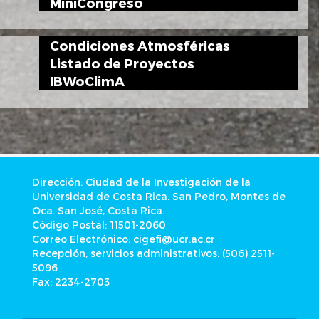
MiniCongreso
Condiciones Atmosféricas
Listado de Proyectos
IBWoClimA
Dirección: Ciudad de la Investigación de la
Universidad de Costa Rica. San Pedro, Montes de
Oca. San José, Costa Rica.
Código Postal: 11501-2060
Correo Electrónico: cigefi@ucr.ac.cr
Recepción, servicios administrativos: (506) 2511-
5096
Fax: 2234-2703