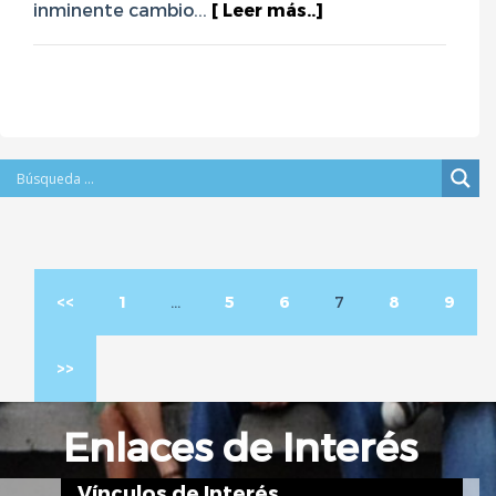
inminente cambio...
[ Leer más..]
<<
1
…
5
6
7
8
9
>>
Enlaces de Interés
Vínculos de Interés